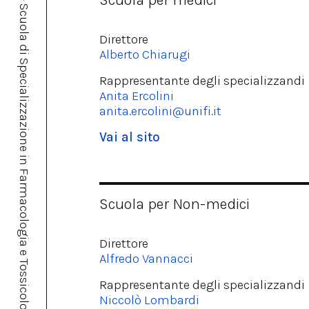
Università degli Studi di Firenze - Scuola di Specializzazione in Farmacologia e Tossicologia Clinica
Scuola per medici
Direttore
Alberto Chiarugi
Rappresentante degli specializzandi
Anita Ercolini
anita.ercolini@unifi.it
Vai al sito
Scuola per Non-medici
Direttore
Alfredo Vannacci
Rappresentante degli specializzandi
Niccolò Lombardi