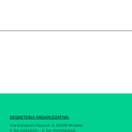
SEGRETERIA ORGANIZZATIVA:
Via Giovanni Pascoli 3, 20129 Milano
T: 02-29520311 – F: 02-700590939